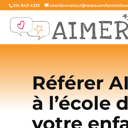
Skip
514 843-4333
coordonnateur@reseauenfantsretou
to
content
Référer 
à l’école 
votre enf