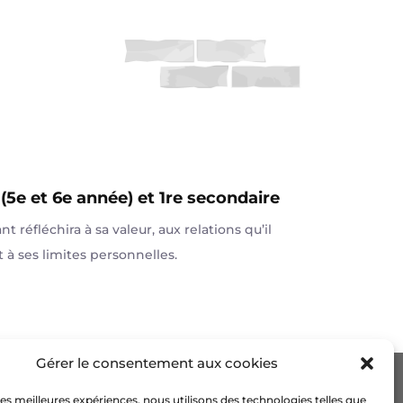
(5e et 6e année) et 1re secondaire
nt réfléchira à sa valeur, aux relations qu’il
t à ses limites personnelles.
Gérer le consentement aux cookies
Courriel
 les meilleures expériences, nous utilisons des technologies telles que