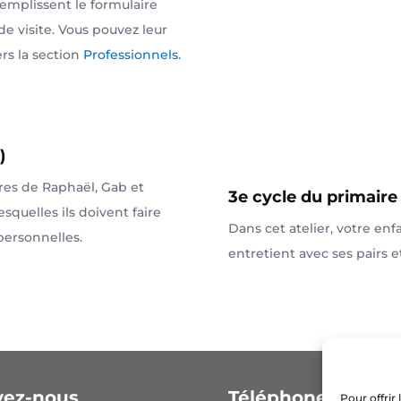
 remplissent le formulaire
de visite. Vous pouvez leur
ers la section
Professionnels.
)
ures de Raphaël, Gab et
3e cycle du primaire 
squelles ils doivent faire
Dans cet atelier, votre enfa
 personnelles.
entretient avec ses pairs e
vez-nous
Téléphone
Pour offrir