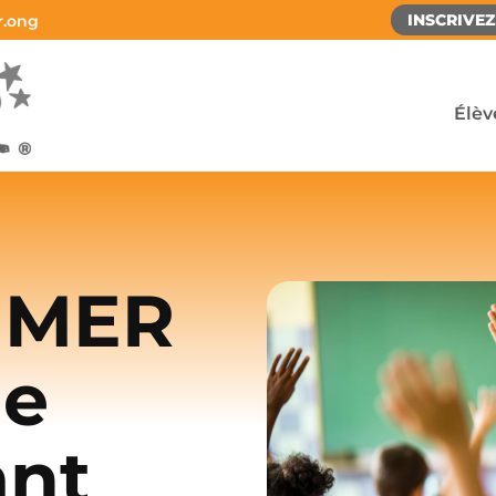
INSCRIVE
r.ong
Élèv
AIMER
de
ant