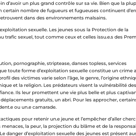
d’avoir un plus grand contrôle sur sa vie. Bien que la plup
un certain nombre de fugueurs et fugueuses continuent d’er
e retrouvent dans des environnements malsains.
exploitation sexuelle. Les jeunes sous la Protection de la
u trafic sexuel, tout comme ceux et celles issu.e.s des Pre
tution, pornographie, striptease, danses topless, services
 que toute forme d’exploitation sexuelle constitue un crime 
ofil des victimes varie selon l’âge, le genre, l’origine ethniq
ique et la religion. Les prédateurs visent la vulnérabilité de
iance. Ils leur promettent une vie plus belle et plus captivan
 déplacements gratuits, un abri. Pour les approcher, certain
ident.e ou un.e camarade.
tactiques pour retenir un.e jeune et l’empêcher d’aller cher
 les menaces, la peur, la projection du blâme et de la responsab
 Le danger d’exploitation sexuelle des jeunes est présent au