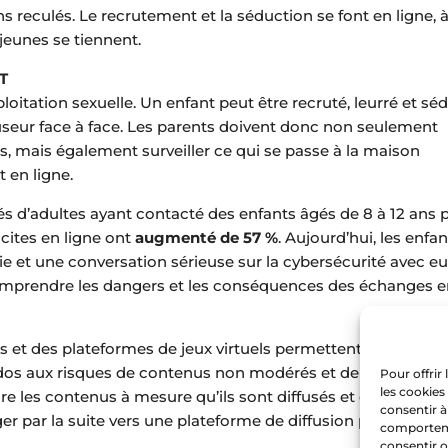
s reculés. Le recrutement et la séduction se font en ligne, à
 jeunes se tiennent.
T
loitation sexuelle. Un enfant peut être recruté, leurré et séd
seur face à face. Les parents doivent donc non seulement
ts, mais également surveiller ce qui se passe à la maison
t en ligne.
és d’adultes ayant contacté des enfants âgés de 8 à 12 ans 
licites en ligne ont
augmenté de 57 %
. Aujourd’hui, les enfa
ie et une conversation sérieuse sur la cybersécurité avec eu
omprendre les dangers et les conséquences des échanges e
es et des plateformes de jeux virtuels permettent aujourd’hu
éados aux risques de contenus non modérés et de clavardage
Pour offrir
les cookies
ire les contenus à mesure qu’ils sont diffusés et de contact
consentir à
er par la suite vers une plateforme de diffusion privée.
comportemen
consentir o