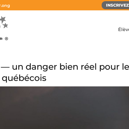
INSCRIVE
r.ong
Élèv
e — un danger bien réel pour l
t québécois