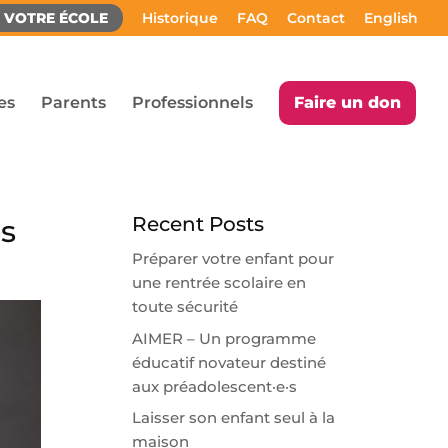
Z VOTRE ÉCOLE
Historique
FAQ
Contact
English
es
Parents
Professionnels
Faire un don
Recent Posts
es
Préparer votre enfant pour
une rentrée scolaire en
toute sécurité
AIMER – Un programme
éducatif novateur destiné
aux préadolescent·e·s
Laisser son enfant seul à la
maison