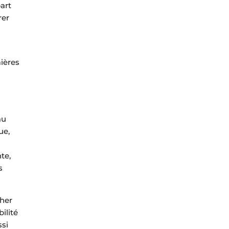
art
rer
mières
au
ue,
s
te,
s
cher
ilité
ssi