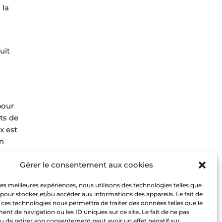
 la
uit
pour
nts de
x est
n
Gérer le consentement aux cookies
i
s
 les meilleures expériences, nous utilisons des technologies telles que
 pour stocker et/ou accéder aux informations des appareils. Le fait de
er ces
 ces technologies nous permettra de traiter des données telles que le
t de navigation ou les ID uniques sur ce site. Le fait de ne pas
u de retirer son consentement peut avoir un effet négatif sur